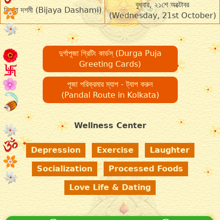
বুধবার, ২১শে অক্টোবর
বিজয়া দশমী (Bijaya Dashami)
(Wednesday, 21st October)
দুর্গাপূজা গ্রিটিং কার্ডস্ (Durga Puja
Greeting Cards)
পূজা পরিক্রমার ম্যাপ - ট্যাপ করুন
(Pandal Route in Kolkata)
Wellness Center
Depression
Exercise
Laughter
Socialization
Processed Foods
Love Life & Dating